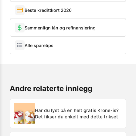
Beste kredittkort 2026
Sammenlign lån og refinansiering
Alle sparetips
Andre relaterte innlegg
Har du lyst på en helt gratis Krone-is?
Det fikser du enkelt med dette trikset