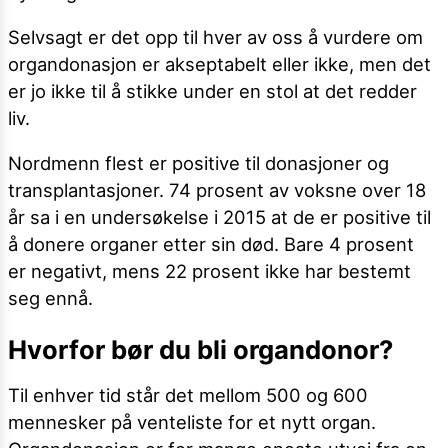
Selvsagt er det opp til hver av oss å vurdere om
organdonasjon er akseptabelt eller ikke, men det
er jo ikke til å stikke under en stol at det redder
liv.
Nordmenn flest er positive til donasjoner og
transplantasjoner. 74 prosent av voksne over 18
år sa i en undersøkelse i 2015 at de er positive til
å donere organer etter sin død. Bare 4 prosent
er negativt, mens 22 prosent ikke har bestemt
seg ennå.
Hvorfor bør du bli organdonor?
Til enhver tid står det mellom 500 og 600
mennesker på venteliste for et nytt organ.