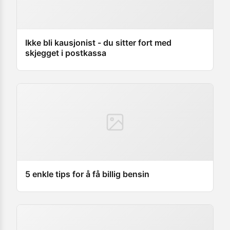
Ikke bli kausjonist - du sitter fort med
skjegget i postkassa
5 enkle tips for å få billig bensin