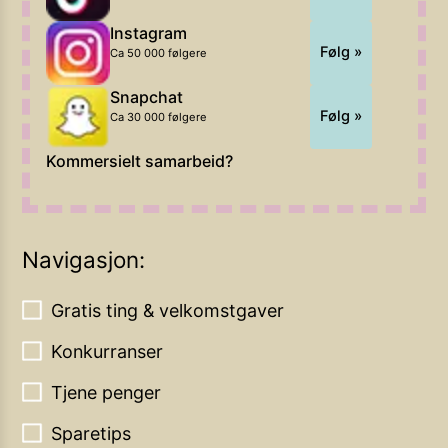
Instagram
Følg »
Ca 50 000 følgere
Snapchat
Følg »
Ca 30 000 følgere
Kommersielt samarbeid?
Navigasjon:
Gratis ting & velkomstgaver
Konkurranser
Tjene penger
Sparetips