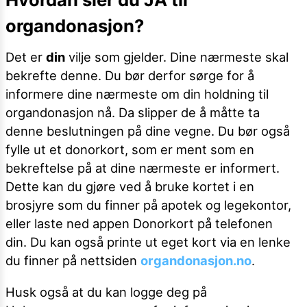
organdonasjon?
Det er
din
vilje som gjelder. Dine nærmeste skal
bekrefte denne. Du bør derfor sørge for å
informere dine nærmeste om din holdning til
organdonasjon nå. Da slipper de å måtte ta
denne beslutningen på dine vegne. Du bør også
fylle ut et donorkort, som er ment som en
bekreftelse på at dine nærmeste er informert.
Dette kan du gjøre ved å bruke kortet i en
brosjyre som du finner på apotek og legekontor,
eller laste ned appen Donorkort på telefonen
din. Du kan også printe ut eget kort via en lenke
du finner på nettsiden
organdonasjon.no
.
Husk også at du kan logge deg på