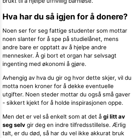
brukt til å hjelpe ufrivillig barnløse.
Hva har du så igjen for å donere?
Noen ser for seg fattige studenter som mottar
noen slanter for å spe på studielånet, mens
andre bare er opptatt av å hjelpe andre
mennesker. Å gi bort et organ har selvsagt
ingenting med økonomi å gjøre.
Avhengig av hva du gir og hvor dette skjer, vil du
motta noen kroner for å dekke eventuelle
utgifter. Noen steder mottar du også små gaver
- sikkert kjekt for å holde inspirasjonen oppe.
Men det er vel så enkelt som at det å
gi litt av
seg selv
gir deg en indre tilfredsstillelse. Ærlig
talt, er du død, så har du vel ikke akkurat bruk