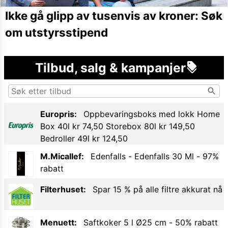
Ikke gå glipp av tusenvis av kroner: Søk
om utstyrsstipend
Tilbud, salg & kampanjer
Europris
:
Oppbevaringsboks med lokk Home
Box 40l kr 74,50 Storebox 80l kr 149,50
Bedroller 49l kr 124,50
M.Micallef
:
Edenfalls - Edenfalls 30 Ml
-
97
%
rabatt
Filterhuset
:
Spar 15 % på alle filtre akkurat nå
Menuett
:
Saftkoker 5 l Ø25 cm
-
50
% rabatt