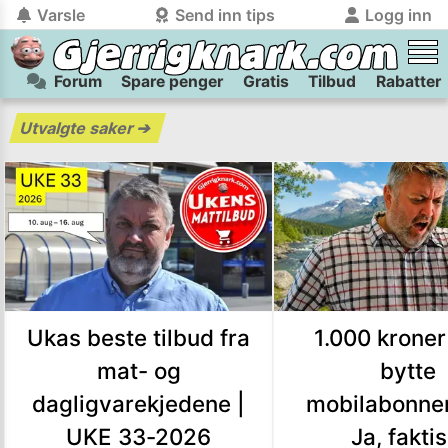
Varsle
Send inn tips
Logg inn
Forum
Spare penger
Gratis
Tilbud
Rabatter
tilbake
tilbake
Logg inn på Gjerrigknark.com:
Send inn tips:
Utvalgte saker
➔
Du kan logge inn / registrere bruker
Har du et tips til meg? Jeg premierer de beste tipsene med
trygt
og
helt gratis
på
Spare penger — Tilbud, spare
gjerrigknark.com ved å benytte Vipps-innlogging.
flaxlodd!
Logg inn med Vipps
Kamera
Velg bilde
Send inn
Ukas beste tilbud fra
1.000 kroner
PS:
Vil du være med i tipsekonkurransen kan du oppgi
kontaktdetaljer i neste steg.
mat- og
bytte
dagligvarekjedene |
mobilabonne
UKE 33-2026
Ja, faktis