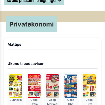
Se alle prissammenligninger →
Privatøkonomi
Mattips
Ukens tilbudsaviser
Bunnpris
Coop
Coop
Coop
Coop
Extra
Marked
Obs
Prix