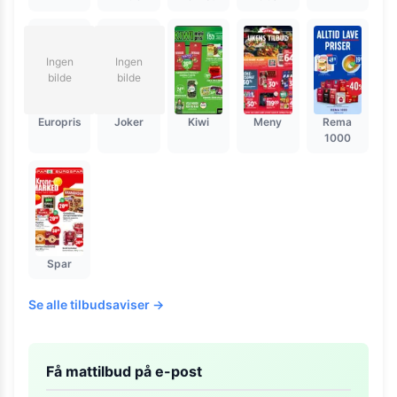
Ingen
Ingen
bilde
bilde
Europris
Joker
Kiwi
Meny
Rema
1000
Spar
Se alle tilbudsaviser →
Få mattilbud på e-post