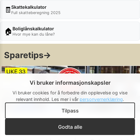
Skattekalkulator
🧾
Full skatteberegning 2025
Boliglånskalkulator
🏠
Hvor mye kan du låne?
Sparetips
→
Vi bruker informasjonskapsler
Vi bruker cookies for å forbedre din opplevelse og vise
relevant innhold.
Les mer i vår
personvernerklæring
.
Tilpass
Ukas beste tilbud fra
Ikke gå gli
Godta alle
mat- og
tusenvis av k