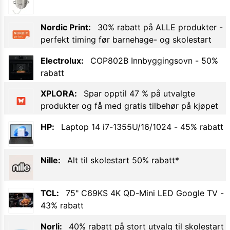
Nordic Print
:
30% rabatt på ALLE produkter -
perfekt timing før barnehage- og skolestart
Electrolux
:
COP802B Innbyggingsovn
-
50
%
rabatt
XPLORA
:
Spar opptil 47 % på utvalgte
produkter og få med gratis tilbehør på kjøpet
HP
:
Laptop 14 i7-1355U/16/1024
-
45
% rabatt
Nille
:
Alt til skolestart 50% rabatt*
TCL
:
75" C69KS 4K QD-Mini LED Google TV
-
43
% rabatt
Norli
:
40% rabatt på stort utvalg til skolestart