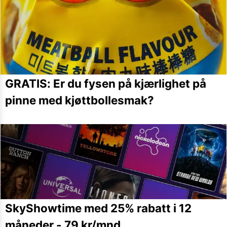
GRATIS: Er du fysen på kjærlighet på
pinne med kjøttbollesmak?
SkyShowtime med 25% rabatt i 12
måneder - 79 kr/mnd