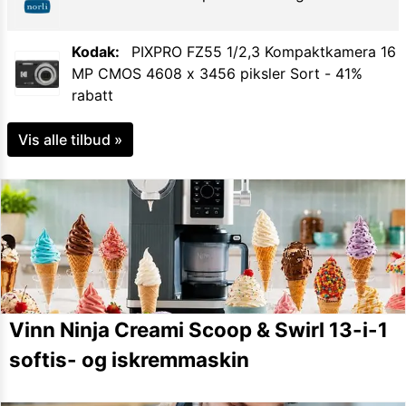
Kodak
:
PIXPRO FZ55 1/2,3 Kompaktkamera 16
MP CMOS 4608 x 3456 piksler Sort
-
41
%
rabatt
Vis alle tilbud »
Vinn Ninja Creami Scoop & Swirl 13-i-1
softis- og iskremmaskin