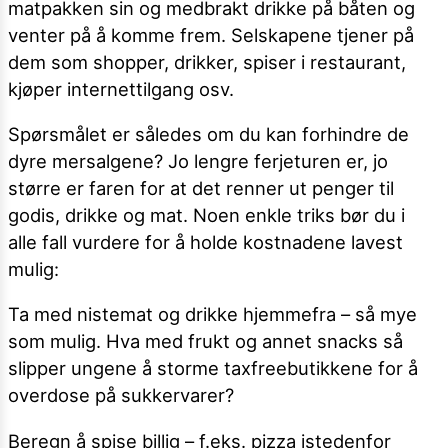
matpakken sin og medbrakt drikke på båten og
venter på å komme frem. Selskapene tjener på
dem som shopper, drikker, spiser i restaurant,
kjøper internettilgang osv.
Spørsmålet er således om du kan forhindre de
dyre mersalgene? Jo lengre ferjeturen er, jo
større er faren for at det renner ut penger til
godis, drikke og mat. Noen enkle triks bør du i
alle fall vurdere for å holde kostnadene lavest
mulig:
Ta med nistemat og drikke hjemmefra – så mye
som mulig. Hva med frukt og annet snacks så
slipper ungene å storme taxfreebutikkene for å
overdose på sukkervarer?
Beregn å spise billig – f.eks. pizza istedenfor