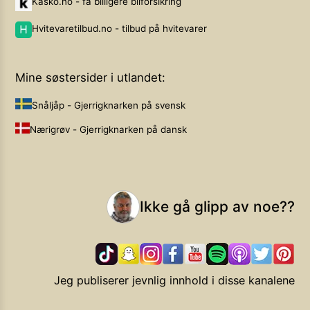
Kasko.no - få billigere bilforsikring
Hvitevaretilbud.no - tilbud på hvitevarer
Mine søstersider i utlandet:
Snåljåp - Gjerrigknarken på svensk
Nærigrøv - Gjerrigknarken på dansk
Ikke gå glipp av noe??
Jeg publiserer jevnlig innhold i disse kanalene