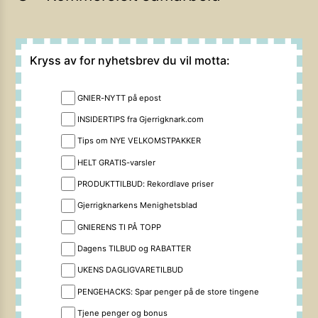
Kryss av for nyhetsbrev du vil motta:
GNIER-NYTT på epost
INSIDERTIPS fra Gjerrigknark.com
Tips om NYE VELKOMSTPAKKER
HELT GRATIS-varsler
PRODUKTTILBUD: Rekordlave priser
Gjerrigknarkens Menighetsblad
GNIERENS TI PÅ TOPP
Dagens TILBUD og RABATTER
UKENS DAGLIGVARETILBUD
PENGEHACKS: Spar penger på de store tingene
Tjene penger og bonus