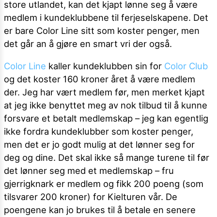
store utlandet, kan det kjapt lønne seg å være
medlem i kundeklubbene til ferjeselskapene. Det
er bare Color Line sitt som koster penger, men
det går an å gjøre en smart vri der også.
Color Line
kaller kundeklubben sin for
Color Club
og det koster 160 kroner året å være medlem
der. Jeg har vært medlem før, men merket kjapt
at jeg ikke benyttet meg av nok tilbud til å kunne
forsvare et betalt medlemskap – jeg kan egentlig
ikke fordra kundeklubber som koster penger,
men det er jo godt mulig at det lønner seg for
deg og dine. Det skal ikke så mange turene til før
det lønner seg med et medlemskap – fru
gjerrigknark er medlem og fikk 200 poeng (som
tilsvarer 200 kroner) for Kielturen vår. De
poengene kan jo brukes til å betale en senere