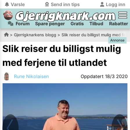
Varsle
Send inn tips
Logg inn
Forum
Spare penger
Gratis
Tilbud
Rabatter
tilbake
tilbake
Logg inn på Gjerrigknark.com:
Send inn tips:
Gjerrigknarkens blogg
Slik reiser du billigst mulig med ferje
Annonse
Du kan logge inn / registrere bruker
Har du et tips til meg? Jeg premierer de beste tipsene med
trygt
og
helt gratis
på
Slik reiser du billigst mulig
gjerrigknark.com ved å benytte Vipps-innlogging.
flaxlodd!
med ferjene til utlandet
Logg inn med Vipps
Rune Nikolaisen
Oppdatert
18/3 2020
Kamera
Velg bilde
Send inn
PS:
Vil du være med i tipsekonkurransen kan du oppgi
kontaktdetaljer i neste steg.