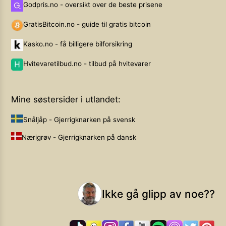
Godpris.no - oversikt over de beste prisene
GratisBitcoin.no - guide til gratis bitcoin
Kasko.no - få billigere bilforsikring
Hvitevaretilbud.no - tilbud på hvitevarer
Mine søstersider i utlandet:
Snåljåp - Gjerrigknarken på svensk
Nærigrøv - Gjerrigknarken på dansk
Ikke gå glipp av noe??