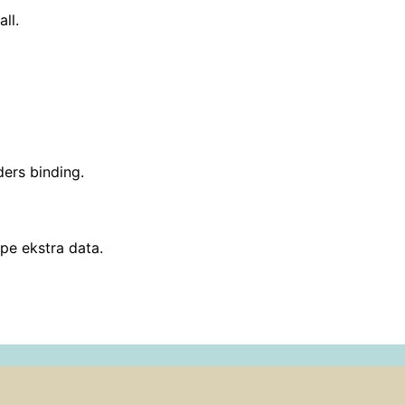
ll.
ers binding.
pe ekstra data.