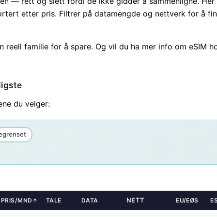
n — rett og slett fordi de ikke gidder å sammenligne. Her 
rtert etter pris. Filtrer på datamengde og nettverk for å fin
ktdetaljer i neste steg.
 reell familie for å spare. Og vil du ha mer info om eSIM h
ligste
iene du velger:
egrenset
NETT
PRIS/MND
TALE
DATA
EU/EØS
E
↑