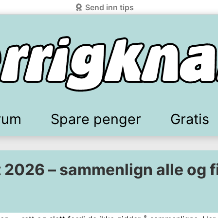
Send inn tips
rum
Spare penger
Gratis
elkomstgaver
battkoder & kuponger
Mobilabonnement
Lydbøker & Streaming
Mattilbud
Spotpris strøm
Sparetips
Produk
Kun
t 2026 – sammenlign
alle
og f
d!
knark.com ved å benytte Vipps-innlogging.