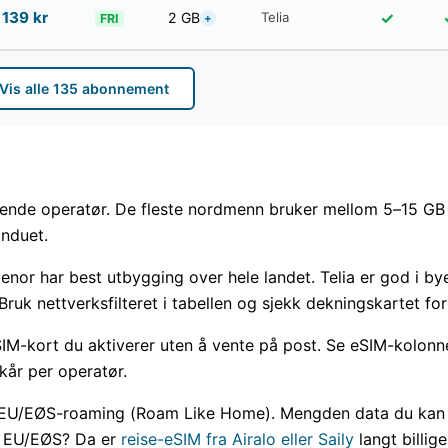
139
kr
✓
2 GB
Telia
+
FRI
Vis alle
135
abonnement
rende operatør. De fleste nordmenn bruker mellom 5–15 GB
induet.
Telenor har best utbygging over hele landet. Telia er god i b
 Bruk nettverksfilteret i tabellen og sjekk dekningskartet fo
SIM-kort du aktiverer uten å vente på post. Se eSIM-kolonnen
lkår per operatør.
r EU/EØS-roaming (Roam Like Home). Mengden data du kan b
r EU/EØS? Da er
reise-eSIM fra Airalo eller Saily
langt billig