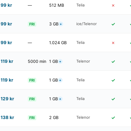
99
kr
✗
—
512 MB
Telia
99
kr
✓
3 GB
ice/Telenor
+
FRI
99
kr
✗
—
1.024 GB
Telia
119
kr
✓
5000 min
1 GB
Telenor
+
119
kr
✓
1 GB
Telia
+
FRI
129
kr
✓
1 GB
Telia
+
FRI
138
kr
✓
2 GB
Telenor
FRI