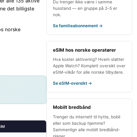
er alle
135
aktive
Du trenger ikke være i samme
ne det billigste
husstand — en gruppe på 2–5 er
nok.
Se familieabonnement →
os norske
eSIM hos norske operatører
Hva koster aktivering? Hvem støtter
Apple Watch? Komplett oversikt over
eSIM-vilkår for alle norske tilbydere.
Se eSIM-oversikt →
Mobilt bredbånd
Trenger du internett til hytte, bobil
eller som backup hjemme?
SIM
Sammenlign alle mobilt bredbånd-
planer.