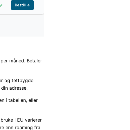
✓
Bestill →
 per måned. Betaler
yer og tettbygde
r din adresse.
 i tabellen, eller
ruke i EU varierer
ere enn roaming fra