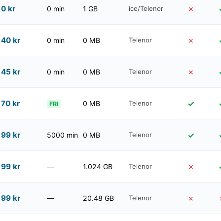
0
kr
✗
0 min
1 GB
ice/Telenor
40
kr
✗
0 min
0 MB
Telenor
45
kr
✗
0 min
0 MB
Telenor
70
kr
✓
0 MB
Telenor
FRI
99
kr
✓
5000 min
0 MB
Telenor
99
kr
✗
—
1.024 GB
Telenor
99
kr
✗
—
20.48 GB
Telenor