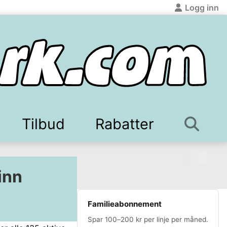
Logg inn
Tilbud
Rabatter
tilbake
tilbake
tsøk
deklubber
Sparepenger
Fastpris strøm
Prisjakt
Tjene penger på nett
Konkurranser
Bankrente
Beste kredittkort
Aksjer og fond
Bonusja
Boli
X
inn
Familieabonnement
Spar 100–200 kr per linje per måned.