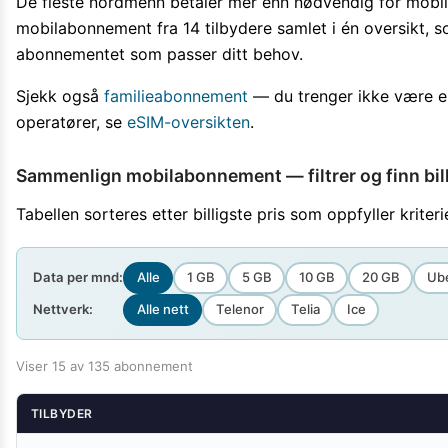
De fleste nordmenn betaler mer enn nødvendig for mobile
Kamera
Velg bilde
mobilabonnement fra
14
tilbydere samlet i én oversikt, so
Send inn
abonnementet som passer ditt behov.
PS:
Vil du være med i tipsekonkurransen kan du oppgi konta
Sjekk også
familieabonnement
— du trenger ikke være en
operatører, se
eSIM-oversikten
.
Sammenlign mobilabonnement — filtrer og finn bil
Tabellen sorteres etter billigste pris som oppfyller kriter
Data per mnd:
Alle
1 GB
5 GB
10 GB
20 GB
Ub
Nettverk:
Alle nett
Telenor
Telia
Ice
Viser
15
av
135
abonnement
TILBYDER