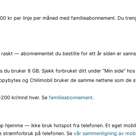
0 kr per linje per måned med familieabonnement. Du treng
askt — abonnementet du bestilte for ett år siden er sannsy
s du bruker 8 GB. Sjekk forbruket ditt under "Min side" hos
pybytes og Chilimobil bruker de samme nettene som de sto
–200 kr/mnd hver. Se
familieabonnement
.
ckup hjemme — ikke bruk hotspot fra telefonen. Et eget mobi
re strømforbruk på telefonen. Se
vår sammenligning av mob