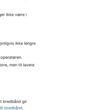
er ikke være i
nligvis ikke lengre
 operatøren.
re, men til lavere
lt bredbånd gir
ilt bredbånd
.