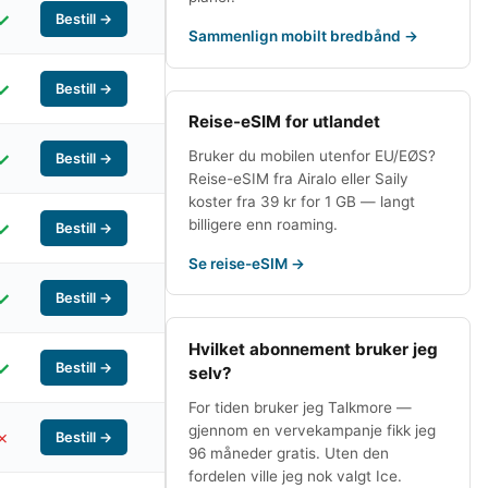
✓
Bestill →
Sammenlign mobilt bredbånd →
✓
Bestill →
Reise-eSIM for utlandet
Bruker du mobilen utenfor EU/EØS?
✓
Bestill →
Reise-eSIM fra Airalo eller Saily
koster fra 39 kr for 1 GB — langt
billigere enn roaming.
✓
Bestill →
Se reise-eSIM →
✓
Bestill →
Hvilket abonnement bruker jeg
✓
Bestill →
selv?
For tiden bruker jeg
Talkmore
—
gjennom en vervekampanje fikk jeg
✗
Bestill →
96 måneder gratis. Uten den
fordelen ville jeg nok valgt
Ice
.