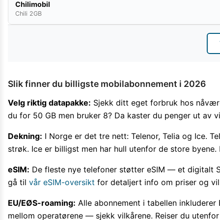
Chilimobil
Chili 2GB
Slik finner du billigste mobilabonnement i 2026
Velg riktig datapakke:
Sjekk ditt eget forbruk hos nåvæ
du for 50 GB men bruker 8? Da kaster du penger ut av v
Dekning:
I Norge er det tre nett: Telenor, Telia og Ice. 
strøk. Ice er billigst men har hull utenfor de store byene.
eSIM:
De fleste nye telefoner støtter eSIM — et digitalt 
gå til
vår eSIM-oversikt
for detaljert info om priser og vi
EU/EØS-roaming:
Alle abonnement i tabellen inkludere
mellom operatørene — sjekk vilkårene. Reiser du utenfo