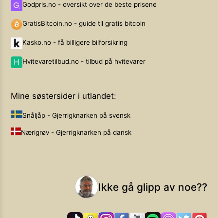
Godpris.no - oversikt over de beste prisene
GratisBitcoin.no - guide til gratis bitcoin
Kasko.no - få billigere bilforsikring
Hvitevaretilbud.no - tilbud på hvitevarer
Mine søstersider i utlandet:
Snåljåp - Gjerrigknarken på svensk
Nærigrøv - Gjerrigknarken på dansk
Ikke gå glipp av noe??