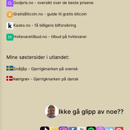
Godpris.no - oversikt over de beste prisene
GratisBitcoin.no - guide til gratis bitcoin
Kasko.no - få billigere bilforsikring
Hvitevaretilbud.no - tilbud på hvitevarer
Mine søstersider i utlandet:
Snåljåp - Gjerrigknarken på svensk
Nærigrøv - Gjerrigknarken på dansk
Ikke gå glipp av noe??