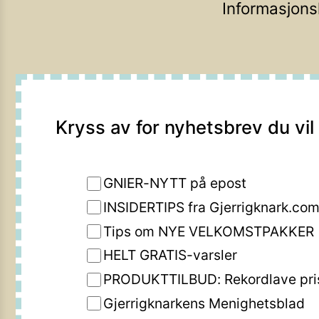
Informasjons
Kryss av for nyhetsbrev du vil
GNIER-NYTT på epost
INSIDERTIPS fra Gjerrigknark.co
Tips om NYE VELKOMSTPAKKER
HELT GRATIS-varsler
PRODUKTTILBUD: Rekordlave pri
Gjerrigknarkens Menighetsblad