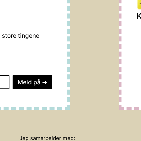
K
store tingene
Meld på
➔
Jeg samarbeider med: