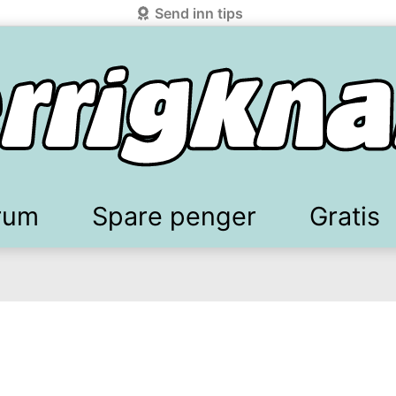
Send inn tips
rum
Spare penger
Gratis
elkomstgaver
battkoder & kuponger
Mobilabonnement
Lydbøker & Streaming
Mattilbud
Spotpris strøm
Sparetips
Produk
Kun
d!
knark.com ved å benytte Vipps-innlogging.