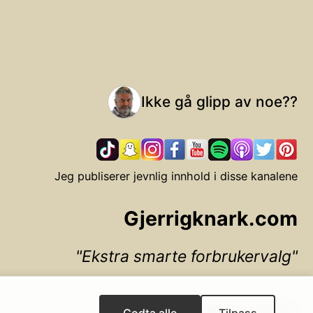
Ikke gå glipp av noe??
Jeg publiserer jevnlig innhold i disse kanalene
Gjerrigknark.com
Ekstra smarte forbrukervalg
▲ Til toppen
Godta alle
Tilpass