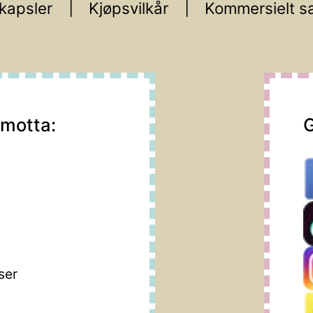
kapsler
Kjøpsvilkår
Kommersielt s
 motta:
G
m
ser