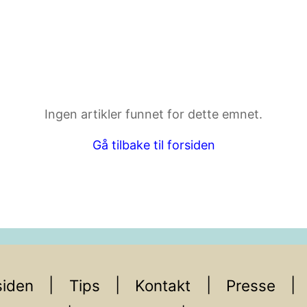
ktdetaljer i neste steg.
Ingen artikler funnet for dette emnet.
Gå tilbake til forsiden
iden
Tips
Kontakt
Presse