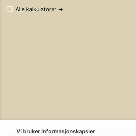
Alle kalkulatorer →
Vi bruker informasjonskapsler
Personvern
Brukerbetingelser
Cookie-policy
Cookie-innstillinge