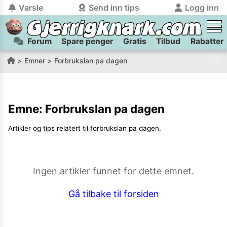
Varsle
Send inn tips
Logg inn
Forum
Spare penger
Gratis
Tilbud
Rabatter
tilbake
tilbake
Logg inn på Gjerrigknark.com:
Send inn tips:
Emner
Forbrukslan pa dagen
Du kan logge inn / registrere bruker
Har du et tips til meg? Jeg premierer de beste tipsene med
trygt
og
helt gratis
på
gjerrigknark.com ved å benytte Vipps-innlogging.
flaxlodd!
Emne:
Forbrukslan pa dagen
Logg inn med Vipps
Artikler og tips relatert til
forbrukslan pa dagen
.
Kamera
Velg bilde
Send inn
PS:
Vil du være med i tipsekonkurransen kan du oppgi
Ingen artikler funnet for dette emnet.
kontaktdetaljer i neste steg.
Gå tilbake til forsiden