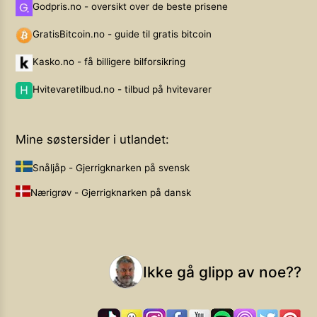
Godpris.no - oversikt over de beste prisene
GratisBitcoin.no - guide til gratis bitcoin
Kasko.no - få billigere bilforsikring
Hvitevaretilbud.no - tilbud på hvitevarer
Mine søstersider i utlandet:
Snåljåp - Gjerrigknarken på svensk
Nærigrøv - Gjerrigknarken på dansk
Ikke gå glipp av noe??