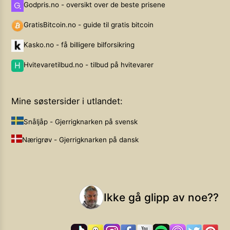
Godpris.no - oversikt over de beste prisene
GratisBitcoin.no - guide til gratis bitcoin
Kasko.no - få billigere bilforsikring
Hvitevaretilbud.no - tilbud på hvitevarer
Mine søstersider i utlandet:
Snåljåp - Gjerrigknarken på svensk
Nærigrøv - Gjerrigknarken på dansk
Ikke gå glipp av noe??