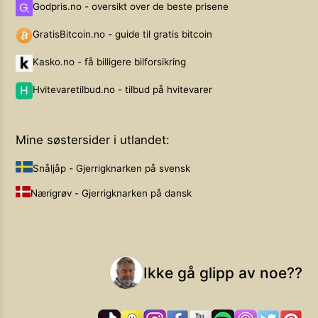
Godpris.no - oversikt over de beste prisene
GratisBitcoin.no - guide til gratis bitcoin
Kasko.no - få billigere bilforsikring
Hvitevaretilbud.no - tilbud på hvitevarer
Mine søstersider i utlandet:
Snåljåp - Gjerrigknarken på svensk
Nærigrøv - Gjerrigknarken på dansk
Ikke gå glipp av noe??