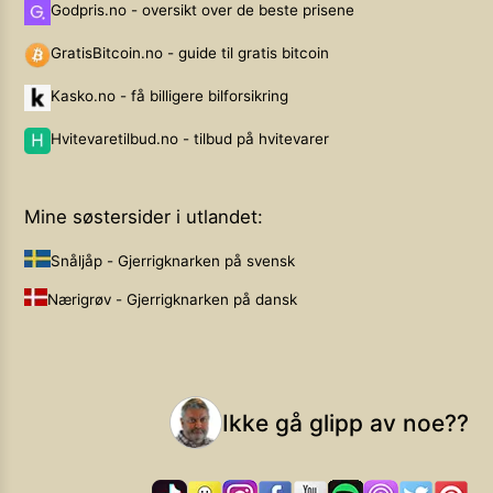
Godpris.no - oversikt over de beste prisene
GratisBitcoin.no - guide til gratis bitcoin
Kasko.no - få billigere bilforsikring
Hvitevaretilbud.no - tilbud på hvitevarer
Mine søstersider i utlandet:
Snåljåp - Gjerrigknarken på svensk
Nærigrøv - Gjerrigknarken på dansk
Ikke gå glipp av noe??