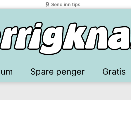
Send inn tips
rum
Spare penger
Gratis
elkomstgaver
battkoder & kuponger
Mobilabonnement
Lydbøker & Streaming
Mattilbud
Spotpris strøm
Sparetips
Produk
Kun
d!
knark.com ved å benytte Vipps-innlogging.