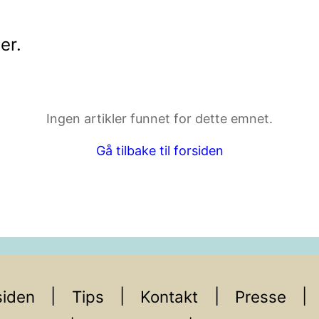
er
.
ktdetaljer i neste steg.
Ingen artikler funnet for dette emnet.
Gå tilbake til forsiden
iden
Tips
Kontakt
Presse