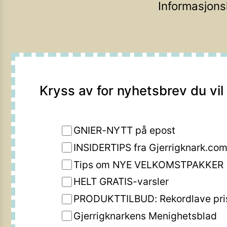
Informasjons
Kryss av for nyhetsbrev du vil
GNIER-NYTT på epost
INSIDERTIPS fra Gjerrigknark.co
Tips om NYE VELKOMSTPAKKER
HELT GRATIS-varsler
PRODUKTTILBUD: Rekordlave pri
Gjerrigknarkens Menighetsblad