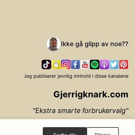
Ikke gå glipp av noe??
Jeg publiserer jevnlig innhold i disse kanalene
Gjerrigknark.com
Ekstra smarte forbrukervalg
▲ Til toppen
Godta alle
Tilpass