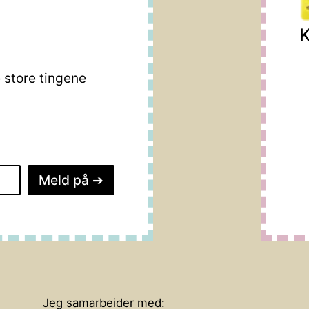
K
store tingene
Meld på
➔
Jeg samarbeider med: