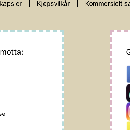
kapsler
Kjøpsvilkår
Kommersielt s
 motta:
G
m
ser