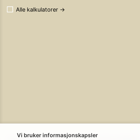
Alle kalkulatorer →
Vi bruker informasjonskapsler
Personvern
Brukerbetingelser
Cookie-policy
Cookie-innstillinge