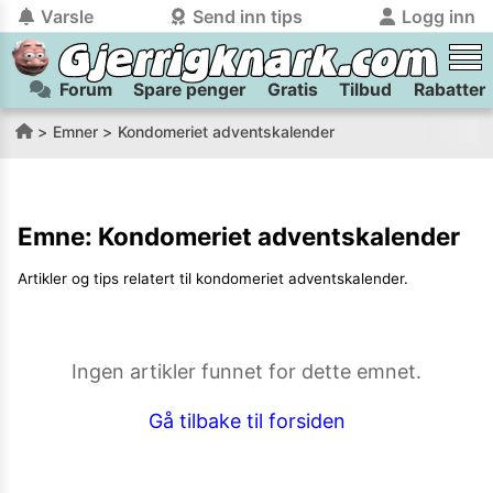
Varsle
Send inn tips
Logg inn
Forum
Spare penger
Gratis
Tilbud
Rabatter
tilbake
tilbake
Logg inn på Gjerrigknark.com:
Send inn tips:
Emner
Kondomeriet adventskalender
Du kan logge inn / registrere bruker
Har du et tips til meg? Jeg premierer de beste tipsene med
trygt
og
helt gratis
på
gjerrigknark.com ved å benytte Vipps-innlogging.
flaxlodd!
Emne:
Kondomeriet adventskalender
Logg inn med Vipps
Artikler og tips relatert til
kondomeriet adventskalender
.
Kamera
Velg bilde
Send inn
PS:
Vil du være med i tipsekonkurransen kan du oppgi
Ingen artikler funnet for dette emnet.
kontaktdetaljer i neste steg.
Gå tilbake til forsiden