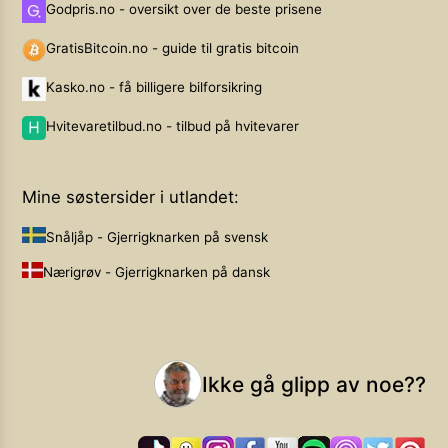
Godpris.no - oversikt over de beste prisene
GratisBitcoin.no - guide til gratis bitcoin
Kasko.no - få billigere bilforsikring
Hvitevaretilbud.no - tilbud på hvitevarer
Mine søstersider i utlandet:
Snåljåp - Gjerrigknarken på svensk
Nærigrøv - Gjerrigknarken på dansk
Ikke gå glipp av noe??