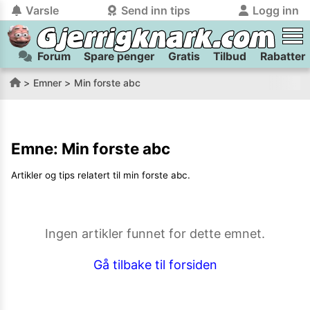
Varsle
Send inn tips
Logg inn
Forum
Spare penger
Gratis
Tilbud
Rabatter
tilbake
tilbake
Logg inn på Gjerrigknark.com:
Send inn tips:
Emner
Min forste abc
Du kan logge inn / registrere bruker
Har du et tips til meg? Jeg premierer de beste tipsene med
trygt
og
helt gratis
på
gjerrigknark.com ved å benytte Vipps-innlogging.
flaxlodd!
Emne:
Min forste abc
Logg inn med Vipps
Artikler og tips relatert til
min forste abc
.
Kamera
Velg bilde
Send inn
PS:
Vil du være med i tipsekonkurransen kan du oppgi
Ingen artikler funnet for dette emnet.
kontaktdetaljer i neste steg.
Gå tilbake til forsiden