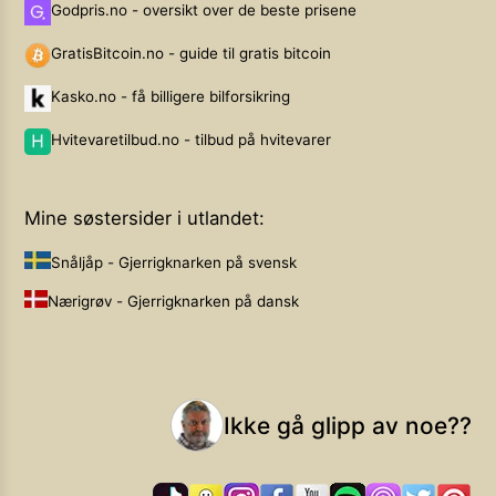
Godpris.no - oversikt over de beste prisene
GratisBitcoin.no - guide til gratis bitcoin
Kasko.no - få billigere bilforsikring
Hvitevaretilbud.no - tilbud på hvitevarer
Mine søstersider i utlandet:
Snåljåp - Gjerrigknarken på svensk
Nærigrøv - Gjerrigknarken på dansk
Ikke gå glipp av noe??