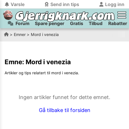
Varsle
Send inn tips
Logg inn
Forum
Spare penger
Gratis
Tilbud
Rabatter
tilbake
tilbake
Logg inn på Gjerrigknark.com:
Send inn tips:
Emner
Mord i venezia
Du kan logge inn / registrere bruker
Har du et tips til meg? Jeg premierer de beste tipsene med
trygt
og
helt gratis
på
gjerrigknark.com ved å benytte Vipps-innlogging.
flaxlodd!
Emne:
Mord i venezia
Logg inn med Vipps
Artikler og tips relatert til
mord i venezia
.
Kamera
Velg bilde
Send inn
PS:
Vil du være med i tipsekonkurransen kan du oppgi
Ingen artikler funnet for dette emnet.
kontaktdetaljer i neste steg.
Gå tilbake til forsiden