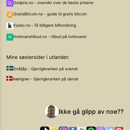
Godpris.no - oversikt over de beste prisene
GratisBitcoin.no - guide til gratis bitcoin
Kasko.no - få billigere bilforsikring
Hvitevaretilbud.no - tilbud på hvitevarer
Mine søstersider i utlandet:
Snåljåp - Gjerrigknarken på svensk
Nærigrøv - Gjerrigknarken på dansk
Ikke gå glipp av noe??