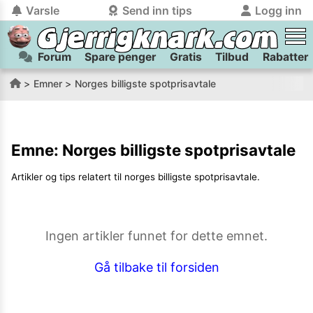
Varsle
Send inn tips
Logg inn
Forum
Spare penger
Gratis
Tilbud
Rabatter
tilbake
tilbake
Logg inn på Gjerrigknark.com:
Send inn tips:
Emner
Norges billigste spotprisavtale
Du kan logge inn / registrere bruker
Har du et tips til meg? Jeg premierer de beste tipsene med
trygt
og
helt gratis
på
gjerrigknark.com ved å benytte Vipps-innlogging.
flaxlodd!
Emne:
Norges billigste spotprisavtale
Logg inn med Vipps
Artikler og tips relatert til
norges billigste spotprisavtale
.
Kamera
Velg bilde
Send inn
PS:
Vil du være med i tipsekonkurransen kan du oppgi
Ingen artikler funnet for dette emnet.
kontaktdetaljer i neste steg.
Gå tilbake til forsiden