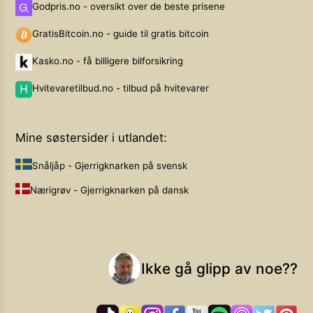
Godpris.no - oversikt over de beste prisene
GratisBitcoin.no - guide til gratis bitcoin
Kasko.no - få billigere bilforsikring
Hvitevaretilbud.no - tilbud på hvitevarer
Mine søstersider i utlandet:
Snåljåp - Gjerrigknarken på svensk
Nærigrøv - Gjerrigknarken på dansk
Ikke gå glipp av noe??