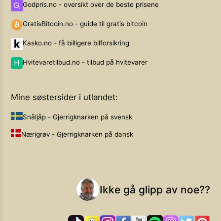
Godpris.no - oversikt over de beste prisene
GratisBitcoin.no - guide til gratis bitcoin
Kasko.no - få billigere bilforsikring
Hvitevaretilbud.no - tilbud på hvitevarer
Mine søstersider i utlandet:
Snåljåp - Gjerrigknarken på svensk
Nærigrøv - Gjerrigknarken på dansk
Ikke gå glipp av noe??