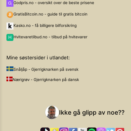
Godpris.no - oversikt over de beste prisene
GratisBitcoin.no - guide til gratis bitcoin
Kasko.no - få billigere bilforsikring
Hvitevaretilbud.no - tilbud på hvitevarer
Mine søstersider i utlandet:
Snåljåp - Gjerrigknarken på svensk
Nærigrøv - Gjerrigknarken på dansk
Ikke gå glipp av noe??