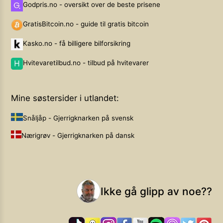
Godpris.no - oversikt over de beste prisene
GratisBitcoin.no - guide til gratis bitcoin
Kasko.no - få billigere bilforsikring
Hvitevaretilbud.no - tilbud på hvitevarer
Mine søstersider i utlandet:
Snåljåp - Gjerrigknarken på svensk
Nærigrøv - Gjerrigknarken på dansk
Ikke gå glipp av noe??