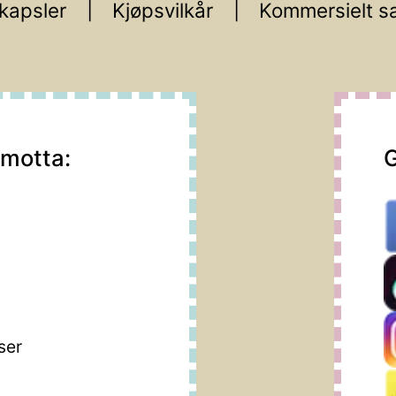
kapsler
Kjøpsvilkår
Kommersielt s
 motta:
G
m
ser