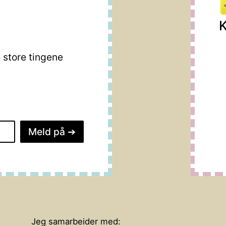
K
store tingene
Meld på
➔
Jeg samarbeider med: