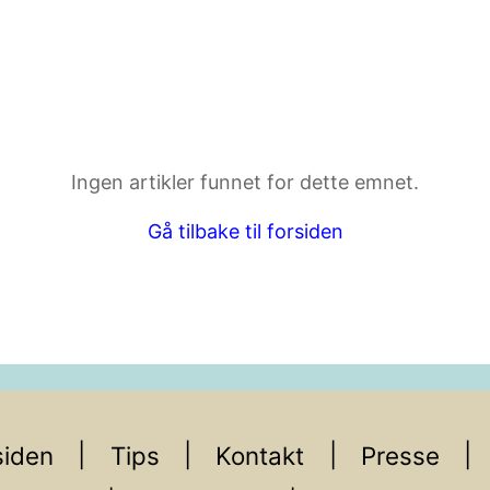
ktdetaljer i neste steg.
Ingen artikler funnet for dette emnet.
Gå tilbake til forsiden
iden
Tips
Kontakt
Presse