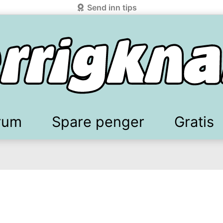
Send inn tips
rum
Spare penger
Gratis
elkomstgaver
battkoder & kuponger
Mobilabonnement
Lydbøker & Streaming
Mattilbud
Spotpris strøm
Sparetips
Produk
Kun
d!
knark.com ved å benytte Vipps-innlogging.