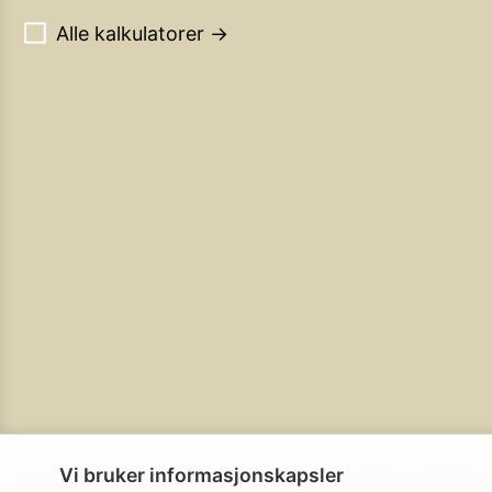
Alle kalkulatorer →
Vi bruker informasjonskapsler
Personvern
Brukerbetingelser
Cookie-policy
Cookie-innstillinge