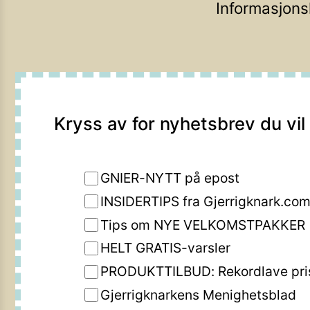
Informasjons
Kryss av for nyhetsbrev du vil
GNIER-NYTT på epost
INSIDERTIPS fra Gjerrigknark.co
Tips om NYE VELKOMSTPAKKER
HELT GRATIS-varsler
PRODUKTTILBUD: Rekordlave pri
Gjerrigknarkens Menighetsblad