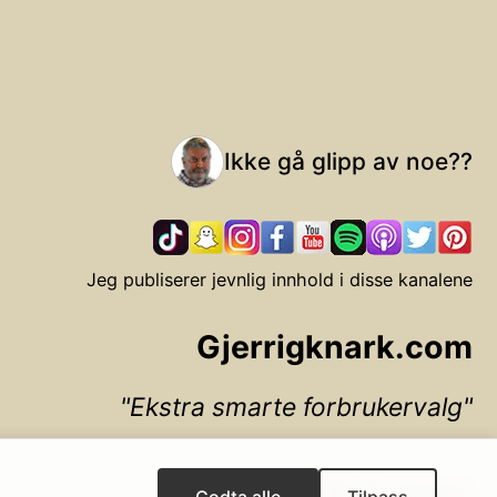
Ikke gå glipp av noe??
Jeg publiserer jevnlig innhold i disse kanalene
Gjerrigknark.com
Ekstra smarte forbrukervalg
▲ Til toppen
Godta alle
Tilpass