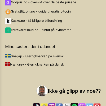
Godpris.no - oversikt over de beste prisene
GratisBitcoin.no - guide til gratis bitcoin
Kasko.no - få billigere bilforsikring
Hvitevaretilbud.no - tilbud på hvitevarer
Mine søstersider i utlandet:
Snåljåp - Gjerrigknarken på svensk
Nærigrøv - Gjerrigknarken på dansk
Ikke gå glipp av noe??