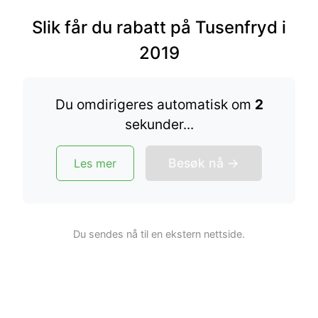
Instagram
Følg »
Ca 50 000 følgere
Slik får du rabatt på Tusenfryd i
2019
Snapchat
Følg »
Ca 30 000 følgere
Kommersielt samarbeid?
Du omdirigeres automatisk om
2
sekund
er
...
Besøk nå →
Les mer
Navigasjon:
Gratis ting & velkomstgaver
Konkurranser
Du sendes nå til en ekstern nettside.
Tjene penger
Sparetips