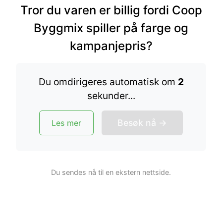
Instagram
Tror du varen er billig fordi Coop
Følg »
Ca 50 000 følgere
Byggmix spiller på farge og
Snapchat
kampanjepris?
Følg »
Ca 30 000 følgere
Kommersielt samarbeid?
Du omdirigeres automatisk om
2
sekund
er
...
Navigasjon:
Besøk nå →
Les mer
Gratis ting & velkomstgaver
Konkurranser
Du sendes nå til en ekstern nettside.
Tjene penger
Sparetips