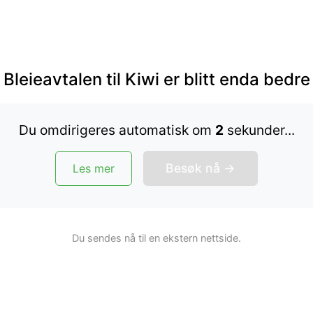
store tingene
Bleieavtalen til Kiwi er blitt enda bedre
Du omdirigeres automatisk om
2
sekund
er
...
Meld på
➔
Besøk nå →
Les mer
Du sendes nå til en ekstern nettside.
Jeg samarbeider med:
Kredittportalen.no - lønnsom bruk av kredittkort