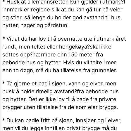
* Husk at allemannsretten kun gjelder i utmark.?I
innmark er reglene slik at du kan gå tur på veier
og stier, så lenge du holder god avstand til hus,
hytter, hager og gårdstun.
* Vit at du har lov til å overnatte ute i utmark året
rundt, men teltet eller hengekøya?skal ikke
settes opp?nærmere enn 150 meter fra
bebodde hus og hytter. Hvis du vil telte i mer
enn to døgn, må du ha tillatelse fra grunneier.
* Ta gjerne et bad i sjøen, vann og elver, men
husk å holde rimelig avstand?fra bebodde hus
og hytter. Det er ikke lov til å bade fra private
brygger uten tillatelse fra de som eier brygga.
* Du kan padle fritt på sjøen, innsjøer og i elver,
men vil du legge inntil en privat brygge må du