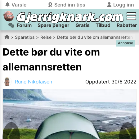
Varsle
Send inn tips
Logg inn
Forum
Spare penger
Gratis
Tilbud
Rabatter
tilbake
tilbake
Logg inn på Gjerrigknark.com:
Send inn tips:
Sparetips
Reise
Dette bør du vite om allemannsretten
Annonse
Du kan logge inn / registrere bruker
Har du et tips til meg? Jeg premierer de beste tipsene med
trygt
og
helt gratis
på
Dette bør du vite om
gjerrigknark.com ved å benytte Vipps-innlogging.
flaxlodd!
allemannsretten
Logg inn med Vipps
Rune Nikolaisen
Oppdatert
30/6 2022
Kamera
Velg bilde
Send inn
PS:
Vil du være med i tipsekonkurransen kan du oppgi
kontaktdetaljer i neste steg.