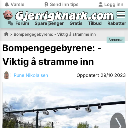
Varsle
Send inn tips
Logg inn
Forum
Spare penger
Gratis
Tilbud
Rabatter
tilbake
tilbake
Logg inn på Gjerrigknark.com:
Send inn tips:
Bompengegebyrene: - Viktig å stramme inn
Annonse
Du kan logge inn / registrere bruker
Har du et tips til meg? Jeg premierer de beste tipsene med
trygt
og
helt gratis
på
Bompengegebyrene: -
gjerrigknark.com ved å benytte Vipps-innlogging.
flaxlodd!
Viktig å stramme inn
Logg inn med Vipps
Rune Nikolaisen
Oppdatert
29/10 2023
Kamera
Velg bilde
Send inn
PS:
Vil du være med i tipsekonkurransen kan du oppgi
kontaktdetaljer i neste steg.