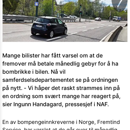
Mange bilister har fått varsel om at de
fremover må betale månedlig gebyr for å ha
bombrikke i bilen. Nå vil
samferdselsdepartementet se på ordningen
på nytt. - Vi håper det raskt strammes inn på
en ordning som svært mange har reagert på,
sier Ingunn Handagard, pressesjef i NAF.
En av bompengeinnkreverne i Norge, Fremtind
Service, har varslet at de går over til månedlig