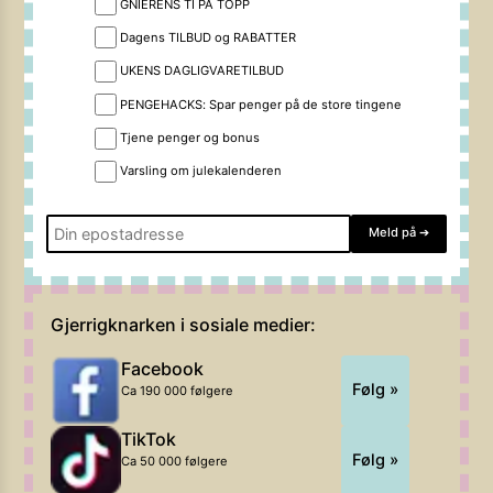
GNIERENS TI PÅ TOPP
Dagens TILBUD og RABATTER
UKENS DAGLIGVARETILBUD
PENGEHACKS: Spar penger på de store tingene
Tjene penger og bonus
Varsling om julekalenderen
Meld på
➔
Gjerrigknarken i sosiale medier:
Facebook
Følg »
Ca 190 000 følgere
TikTok
Følg »
Ca 50 000 følgere