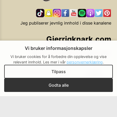
Jeg publiserer jevnlig innhold i disse kanalene
Gjerrigknark.com
Vi bruker informasjonskapsler
Ekstra smarte forbrukervalg
Vi bruker cookies for å forbedre din opplevelse og vise
relevant innhold.
Les mer i vår
personvernerklæring
.
Tilpass
Personvern
Brukerbetingelser
Cookie-
Cookie-
policy
innstillinger
▲ Til toppen
Godta alle