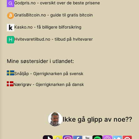
Godpris.no - oversikt over de beste prisene
GratisBitcoin.no - guide til gratis bitcoin
Kasko.no - få billigere bilforsikring
Hvitevaretilbud.no - tilbud på hvitevarer
Mine søstersider i utlandet:
Snåljåp - Gjerrigknarken på svensk
Nærigrøv - Gjerrigknarken på dansk
Ikke gå glipp av noe??