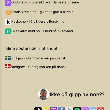
Godpris.no - oversikt over de beste prisene
GratisBitcoin.no - guide til gratis bitcoin
Kasko.no - få billigere bilforsikring
Hvitevaretilbud.no - tilbud på hvitevarer
Mine søstersider i utlandet:
Snåljåp - Gjerrigknarken på svensk
Nærigrøv - Gjerrigknarken på dansk
Ikke gå glipp av noe??