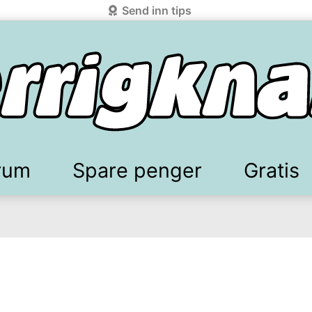
Send inn tips
rum
Spare penger
Gratis
elkomstgaver
battkoder & kuponger
Mobilabonnement
Lydbøker & Streaming
Mattilbud
Spotpris strøm
Sparetips
Produk
Kun
d!
knark.com ved å benytte Vipps-innlogging.