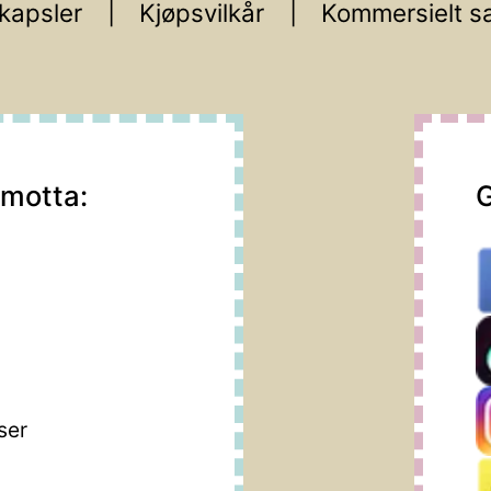
kapsler
Kjøpsvilkår
Kommersielt s
 motta:
G
m
ser