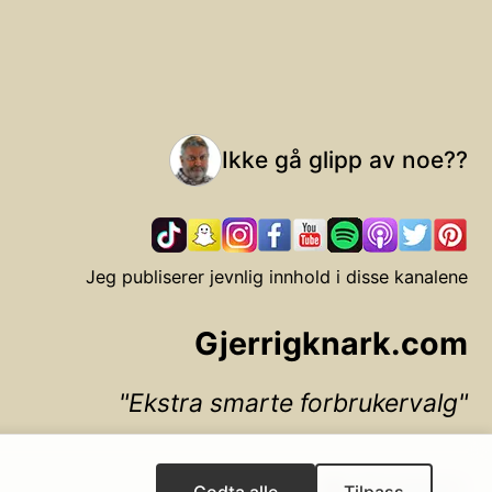
Ikke gå glipp av noe??
Jeg publiserer jevnlig innhold i disse kanalene
Gjerrigknark.com
Ekstra smarte forbrukervalg
▲ Til toppen
Godta alle
Tilpass