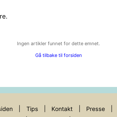
re
.
ktdetaljer i neste steg.
Ingen artikler funnet for dette emnet.
Gå tilbake til forsiden
iden
Tips
Kontakt
Presse