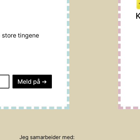
K
store tingene
Meld på
➔
Jeg samarbeider med: