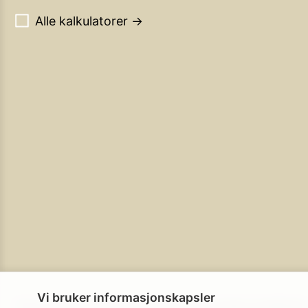
Alle kalkulatorer →
Vi bruker informasjonskapsler
Personvern
Brukerbetingelser
Cookie-policy
Cookie-innstillinge