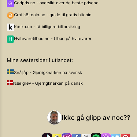
Godpris.no - oversikt over de beste prisene
GratisBitcoin.no - guide til gratis bitcoin
Kasko.no - få billigere bilforsikring
Hvitevaretilbud.no - tilbud på hvitevarer
Mine søstersider i utlandet:
Snåljåp - Gjerrigknarken på svensk
Nærigrøv - Gjerrigknarken på dansk
Ikke gå glipp av noe??