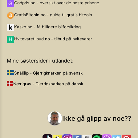
Godpris.no - oversikt over de beste prisene
GratisBitcoin.no - guide til gratis bitcoin
Kasko.no - få billigere bilforsikring
Hvitevaretilbud.no - tilbud på hvitevarer
Mine søstersider i utlandet:
Snåljåp - Gjerrigknarken på svensk
Nærigrøv - Gjerrigknarken på dansk
Ikke gå glipp av noe??