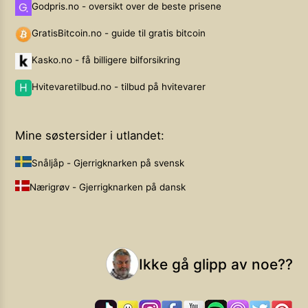
Godpris.no - oversikt over de beste prisene
GratisBitcoin.no - guide til gratis bitcoin
Kasko.no - få billigere bilforsikring
Hvitevaretilbud.no - tilbud på hvitevarer
Mine søstersider i utlandet:
Snåljåp - Gjerrigknarken på svensk
Nærigrøv - Gjerrigknarken på dansk
Ikke gå glipp av noe??