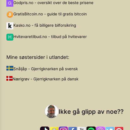
Godpris.no - oversikt over de beste prisene
GratisBitcoin.no - guide til gratis bitcoin
Kasko.no - få billigere bilforsikring
Hvitevaretilbud.no - tilbud på hvitevarer
Mine søstersider i utlandet:
Snåljåp - Gjerrigknarken på svensk
Nærigrøv - Gjerrigknarken på dansk
Ikke gå glipp av noe??