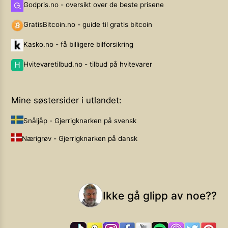
Godpris.no - oversikt over de beste prisene
GratisBitcoin.no - guide til gratis bitcoin
Kasko.no - få billigere bilforsikring
Hvitevaretilbud.no - tilbud på hvitevarer
Mine søstersider i utlandet:
Snåljåp - Gjerrigknarken på svensk
Nærigrøv - Gjerrigknarken på dansk
Ikke gå glipp av noe??