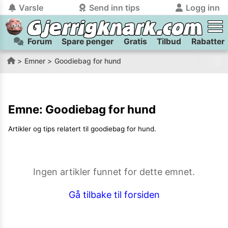
Varsle
Send inn tips
Logg inn
Forum
Spare penger
Gratis
Tilbud
Rabatter
tilbake
tilbake
Logg inn på Gjerrigknark.com:
Send inn tips:
Emner
Goodiebag for hund
Du kan logge inn / registrere bruker
Har du et tips til meg? Jeg premierer de beste tipsene med
trygt
og
helt gratis
på
gjerrigknark.com ved å benytte Vipps-innlogging.
flaxlodd!
Emne:
Goodiebag for hund
Logg inn med Vipps
Artikler og tips relatert til
goodiebag for hund
.
Kamera
Velg bilde
Send inn
PS:
Vil du være med i tipsekonkurransen kan du oppgi
Ingen artikler funnet for dette emnet.
kontaktdetaljer i neste steg.
Gå tilbake til forsiden