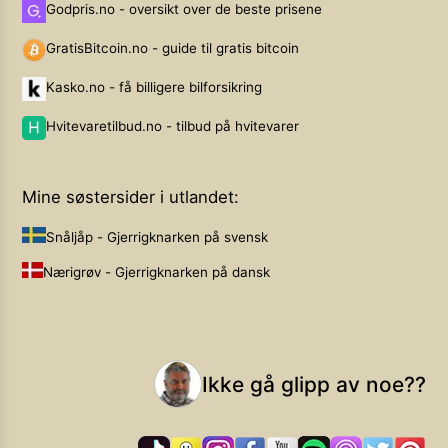
Godpris.no - oversikt over de beste prisene
GratisBitcoin.no - guide til gratis bitcoin
Kasko.no - få billigere bilforsikring
Hvitevaretilbud.no - tilbud på hvitevarer
Mine søstersider i utlandet:
Snåljåp - Gjerrigknarken på svensk
Nærigrøv - Gjerrigknarken på dansk
Ikke gå glipp av noe??