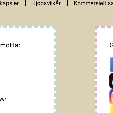
kapsler
Kjøpsvilkår
Kommersielt s
 motta:
G
m
ser