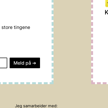
K
store tingene
Meld på
➔
Jeg samarbeider med: