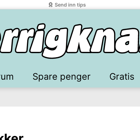
Send inn tips
rum
Spare penger
Gratis
elkomstgaver
battkoder & kuponger
Mobilabonnement
Lydbøker & Streaming
Mattilbud
Spotpris strøm
Sparetips
Produk
Kun
d!
knark.com ved å benytte Vipps-innlogging.
kker