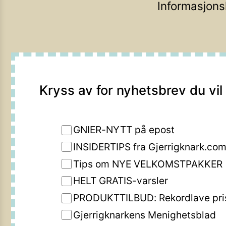
Informasjons
Kryss av for nyhetsbrev du vil
GNIER-NYTT på epost
INSIDERTIPS fra Gjerrigknark.co
Tips om NYE VELKOMSTPAKKER
HELT GRATIS-varsler
PRODUKTTILBUD: Rekordlave pri
Gjerrigknarkens Menighetsblad