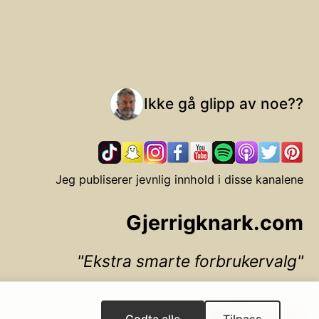
Ikke gå glipp av noe??
Jeg publiserer jevnlig innhold i disse kanalene
Gjerrigknark.com
Ekstra smarte forbrukervalg
▲ Til toppen
Godta alle
Tilpass