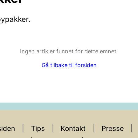
bypakker
.
ktdetaljer i neste steg.
Ingen artikler funnet for dette emnet.
Gå tilbake til forsiden
iden
Tips
Kontakt
Presse