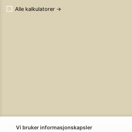
Alle kalkulatorer →
Vi bruker informasjonskapsler
Personvern
Brukerbetingelser
Cookie-policy
Cookie-innstillinge