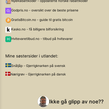
NyeRabattkoder - oppdaterte norske rabattkoder
Godpris.no - oversikt over de beste prisene
GratisBitcoin.no - guide til gratis bitcoin
Kasko.no - få billigere bilforsikring
Hvitevaretilbud.no - tilbud på hvitevarer
Mine søstersider i utlandet:
Snåljåp - Gjerrigknarken på svensk
Nærigrøv - Gjerrigknarken på dansk
Ikke gå glipp av noe??