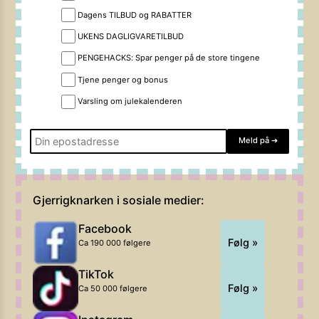
Dagens TILBUD og RABATTER
UKENS DAGLIGVARETILBUD
PENGEHACKS: Spar penger på de store tingene
Tjene penger og bonus
Varsling om julekalenderen
Meld på
➔
Gjerrigknarken i sosiale medier:
Facebook
Følg »
Ca 190 000 følgere
TikTok
Følg »
Ca 50 000 følgere