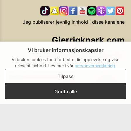
Jeg publiserer jevnlig innhold i disse kanalene
Gjerrigknark.com
Vi bruker informasjonskapsler
Ekstra smarte forbrukervalg
Vi bruker cookies for å forbedre din opplevelse og vise
relevant innhold.
Les mer i vår
personvernerklæring
.
Tilpass
Personvern
Brukerbetingelser
Cookie-
Cookie-
policy
innstillinger
▲ Til toppen
Godta alle