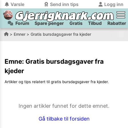
Varsle
Send inn tips
Logg inn
Forum
Spare penger
Gratis
Tilbud
Rabatter
tilbake
tilbake
Logg inn på Gjerrigknark.com:
Send inn tips:
Emner
Gratis bursdagsgaver fra kjeder
Du kan logge inn / registrere bruker
Har du et tips til meg? Jeg premierer de beste tipsene med
trygt
og
helt gratis
på
gjerrigknark.com ved å benytte Vipps-innlogging.
flaxlodd!
Emne:
Gratis bursdagsgaver fra
Logg inn med Vipps
kjeder
Kamera
Velg bilde
Artikler og tips relatert til
gratis bursdagsgaver fra kjeder
.
Send inn
PS:
Vil du være med i tipsekonkurransen kan du oppgi
kontaktdetaljer i neste steg.
Ingen artikler funnet for dette emnet.
Gå tilbake til forsiden