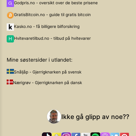
Godpris.no - oversikt over de beste prisene
GratisBitcoin.no - guide til gratis bitcoin
Kasko.no - få billigere bilforsikring
Hvitevaretilbud.no - tilbud på hvitevarer
Mine søstersider i utlandet:
Snåljåp - Gjerrigknarken på svensk
Nærigrøv - Gjerrigknarken på dansk
Ikke gå glipp av noe??