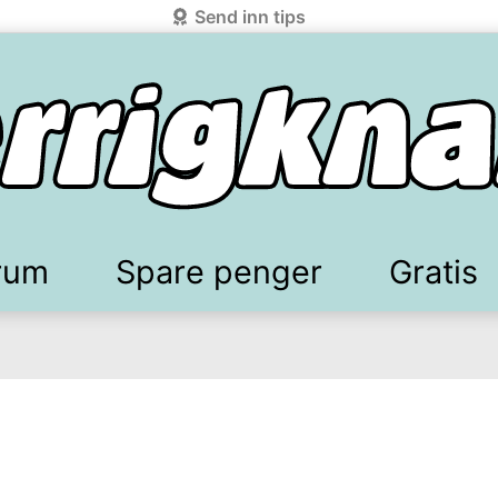
Send inn tips
rum
Spare penger
Gratis
elkomstgaver
battkoder & kuponger
Mobilabonnement
Lydbøker & Streaming
Mattilbud
Spotpris strøm
Sparetips
Produk
Kun
d!
knark.com ved å benytte Vipps-innlogging.