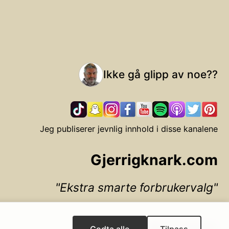
Ikke gå glipp av noe??
Jeg publiserer jevnlig innhold i disse kanalene
Gjerrigknark.com
Ekstra smarte forbrukervalg
▲ Til toppen
Godta alle
Tilpass