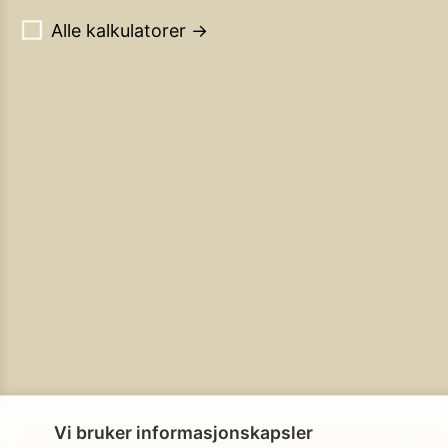
Alle kalkulatorer →
Vi bruker informasjonskapsler
Personvern
Brukerbetingelser
Cookie-policy
Cookie-innstillinge