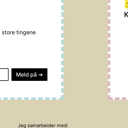
K
store tingene
Meld på
➔
Jeg samarbeider med: