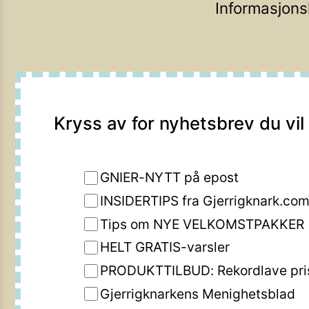
Informasjons
Kryss av for nyhetsbrev du vil
GNIER-NYTT på epost
INSIDERTIPS fra Gjerrigknark.co
Tips om NYE VELKOMSTPAKKER
HELT GRATIS-varsler
PRODUKTTILBUD: Rekordlave pri
Gjerrigknarkens Menighetsblad