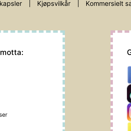
kapsler
Kjøpsvilkår
Kommersielt s
 motta:
G
m
ser