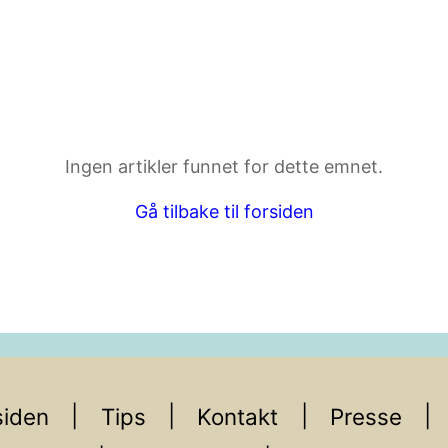
ktdetaljer i neste steg.
Ingen artikler funnet for dette emnet.
Gå tilbake til forsiden
iden
Tips
Kontakt
Presse