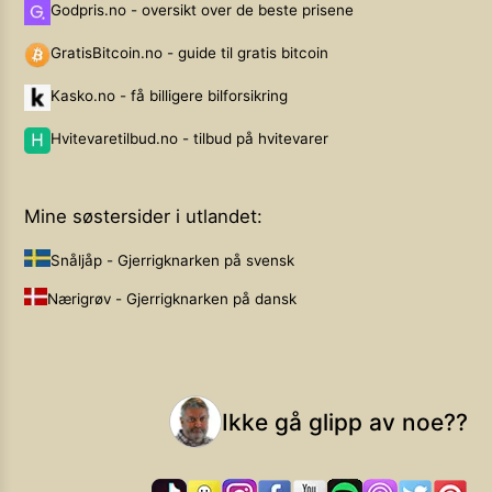
Godpris.no - oversikt over de beste prisene
GratisBitcoin.no - guide til gratis bitcoin
Kasko.no - få billigere bilforsikring
Hvitevaretilbud.no - tilbud på hvitevarer
Mine søstersider i utlandet:
Snåljåp - Gjerrigknarken på svensk
Nærigrøv - Gjerrigknarken på dansk
Ikke gå glipp av noe??