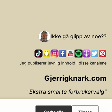
Ikke gå glipp av noe??
Jeg publiserer jevnlig innhold i disse kanalene
Gjerrigknark.com
Ekstra smarte forbrukervalg
▲ Til toppen
Godta alle
Tilpass