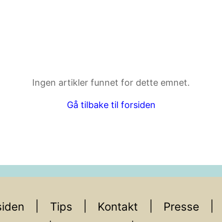
ktdetaljer i neste steg.
Ingen artikler funnet for dette emnet.
Gå tilbake til forsiden
iden
Tips
Kontakt
Presse