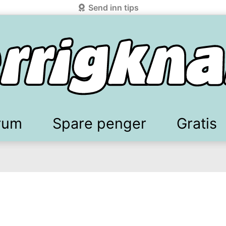
Send inn tips
rum
Spare penger
Gratis
elkomstgaver
battkoder & kuponger
Mobilabonnement
Lydbøker & Streaming
Mattilbud
Spotpris strøm
Sparetips
Produk
Kun
d!
knark.com ved å benytte Vipps-innlogging.