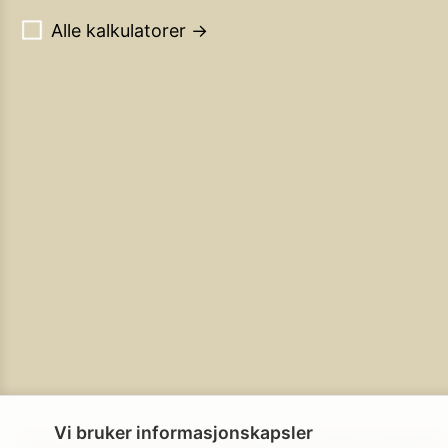
Alle kalkulatorer →
Vi bruker informasjonskapsler
Personvern
Brukerbetingelser
Cookie-policy
Cookie-innstillinge