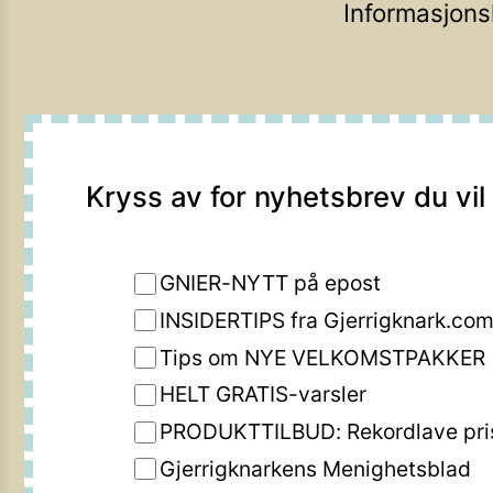
Informasjons
Kryss av for nyhetsbrev du vil
GNIER-NYTT på epost
INSIDERTIPS fra Gjerrigknark.co
Tips om NYE VELKOMSTPAKKER
HELT GRATIS-varsler
PRODUKTTILBUD: Rekordlave pri
Gjerrigknarkens Menighetsblad