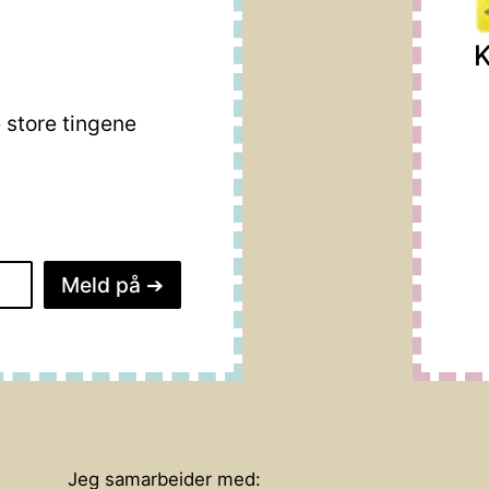
K
store tingene
Meld på
➔
Jeg samarbeider med: