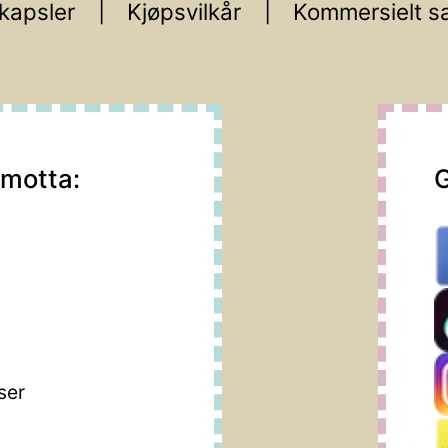
kapsler
Kjøpsvilkår
Kommersielt s
 motta:
G
m
ser