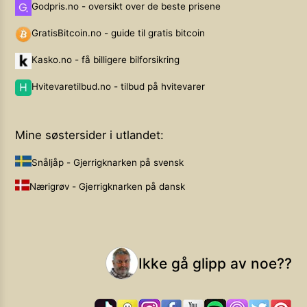
Godpris.no - oversikt over de beste prisene
GratisBitcoin.no - guide til gratis bitcoin
Kasko.no - få billigere bilforsikring
Hvitevaretilbud.no - tilbud på hvitevarer
Mine søstersider i utlandet:
Snåljåp - Gjerrigknarken på svensk
Nærigrøv - Gjerrigknarken på dansk
Ikke gå glipp av noe??