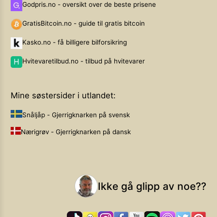
Godpris.no - oversikt over de beste prisene
GratisBitcoin.no - guide til gratis bitcoin
Kasko.no - få billigere bilforsikring
Hvitevaretilbud.no - tilbud på hvitevarer
Mine søstersider i utlandet:
Snåljåp - Gjerrigknarken på svensk
Nærigrøv - Gjerrigknarken på dansk
Ikke gå glipp av noe??