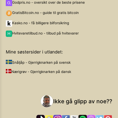
Godpris.no - oversikt over de beste prisene
GratisBitcoin.no - guide til gratis bitcoin
Kasko.no - få billigere bilforsikring
Hvitevaretilbud.no - tilbud på hvitevarer
Mine søstersider i utlandet:
Snåljåp - Gjerrigknarken på svensk
Nærigrøv - Gjerrigknarken på dansk
Ikke gå glipp av noe??