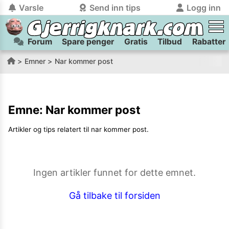
Varsle
Send inn tips
Logg inn
Forum
Spare penger
Gratis
Tilbud
Rabatter
tilbake
tilbake
Logg inn på Gjerrigknark.com:
Send inn tips:
Emner
Nar kommer post
Du kan logge inn / registrere bruker
Har du et tips til meg? Jeg premierer de beste tipsene med
trygt
og
helt gratis
på
gjerrigknark.com ved å benytte Vipps-innlogging.
flaxlodd!
Emne:
Nar kommer post
Logg inn med Vipps
Artikler og tips relatert til
nar kommer post
.
Kamera
Velg bilde
Send inn
PS:
Vil du være med i tipsekonkurransen kan du oppgi
Ingen artikler funnet for dette emnet.
kontaktdetaljer i neste steg.
Gå tilbake til forsiden