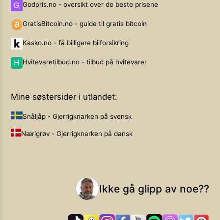
Godpris.no - oversikt over de beste prisene
GratisBitcoin.no - guide til gratis bitcoin
Kasko.no - få billigere bilforsikring
Hvitevaretilbud.no - tilbud på hvitevarer
Mine søstersider i utlandet:
Snåljåp - Gjerrigknarken på svensk
Nærigrøv - Gjerrigknarken på dansk
Ikke gå glipp av noe??