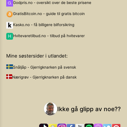
Godpris.no - oversikt over de beste prisene
GratisBitcoin.no - guide til gratis bitcoin
Kasko.no - få billigere bilforsikring
Hvitevaretilbud.no - tilbud på hvitevarer
Mine søstersider i utlandet:
Snåljåp - Gjerrigknarken på svensk
Nærigrøv - Gjerrigknarken på dansk
Ikke gå glipp av noe??