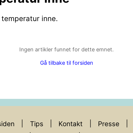
temperatur inne
.
ktdetaljer i neste steg.
Ingen artikler funnet for dette emnet.
Gå tilbake til forsiden
iden
Tips
Kontakt
Presse