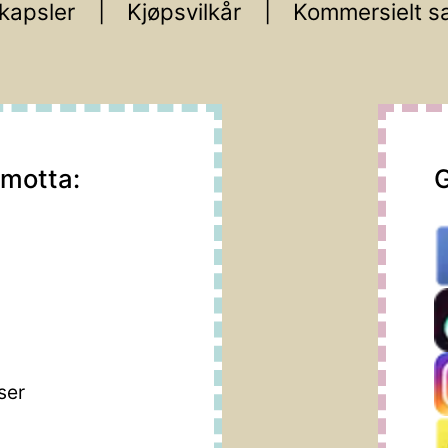
kapsler
Kjøpsvilkår
Kommersielt s
 motta:
G
m
ser