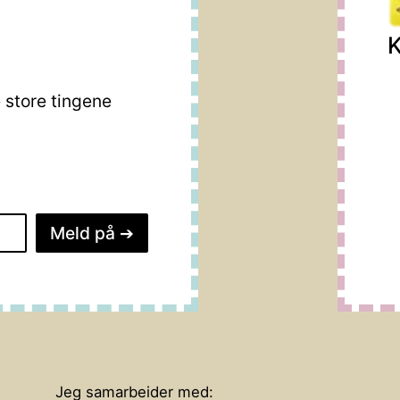
K
store tingene
Meld på
➔
Jeg samarbeider med: