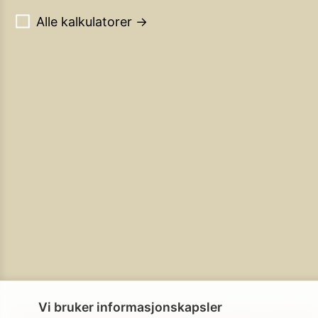
Alle kalkulatorer →
Vi bruker informasjonskapsler
Personvern
Brukerbetingelser
Cookie-policy
Cookie-innstillinge