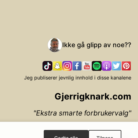
Ikke gå glipp av noe??
Jeg publiserer jevnlig innhold i disse kanalene
Gjerrigknark.com
Ekstra smarte forbrukervalg
▲ Til toppen
Godta alle
Tilpass