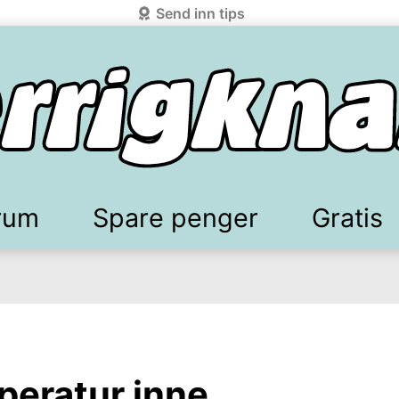
Send inn tips
rum
Spare penger
Gratis
elkomstgaver
battkoder & kuponger
Mobilabonnement
Lydbøker & Streaming
Mattilbud
Spotpris strøm
Sparetips
Produk
Kun
d!
knark.com ved å benytte Vipps-innlogging.
eratur inne