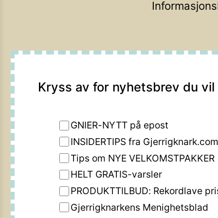
Informasjons
Kryss av for nyhetsbrev du vil
GNIER-NYTT på epost
INSIDERTIPS fra Gjerrigknark.co
Tips om NYE VELKOMSTPAKKER
HELT GRATIS-varsler
PRODUKTTILBUD: Rekordlave pri
Gjerrigknarkens Menighetsblad